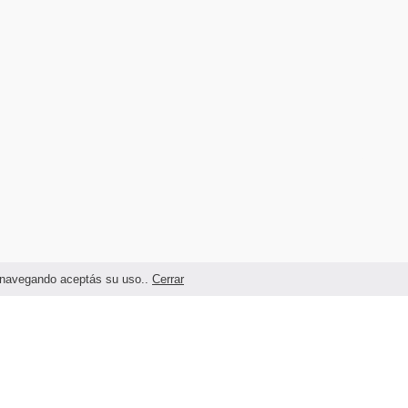
as navegando aceptás su uso..
Cerrar
Términos legales y Condiciones de Uso