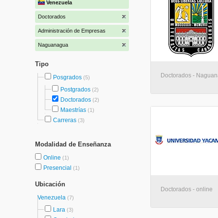
Venezuela
Doctorados
Administración de Empresas
Naguanagua
Tipo
Doctorados - Nagua
Posgrados
(5)
Postgrados
(2)
Doctorados
(2)
Maestrías
(1)
Carreras
(3)
Modalidad de Enseñanza
Online
(1)
Presencial
(1)
Ubicación
Doctorados - online
Venezuela
(7)
Lara
(3)