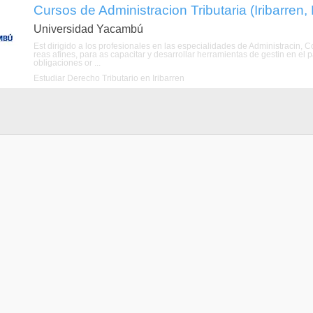
Cursos de Administracion Tributaria (Iribarren,
Universidad Yacambú
Est dirigido a los profesionales en las especialidades de Administracin,
reas afines, para as capacitar y desarrollar herramientas de gestin en el p
obligaciones or ...
Estudiar Derecho Tributario en Iribarren
n