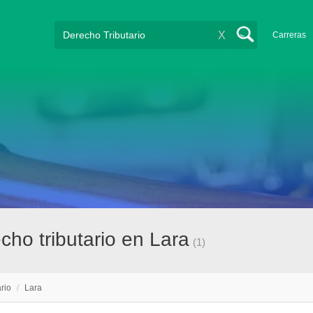
X
Carreras
ho tributario en Lara
(1)
rio
/
Lara