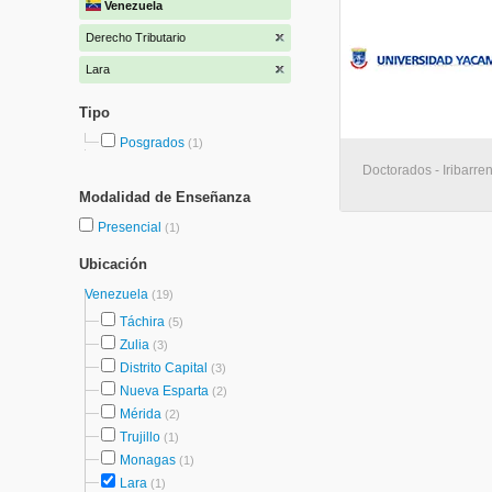
Venezuela
Derecho Tributario
Lara
Tipo
Posgrados
(1)
Doctorados - Iribarre
Modalidad de Enseñanza
Presencial
(1)
Ubicación
Venezuela
(19)
Táchira
(5)
Zulia
(3)
Distrito Capital
(3)
Nueva Esparta
(2)
Mérida
(2)
Trujillo
(1)
Monagas
(1)
Lara
(1)