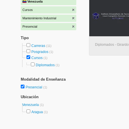
Venezuela
Cursos
Mantenimiento Industrial
Presencial
Tipo
Diplomados - Girardo
Carreras
(11)
Posgrados
(1)
Cursos
(1)
Diplomados
(1)
Modalidad de Enseñanza
Presencial
(1)
Ubicación
Venezuela
(1)
Aragua
(1)