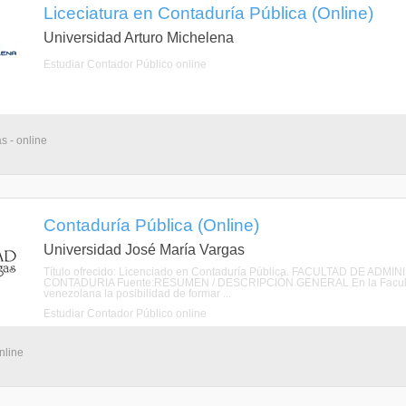
Liceciatura en Contaduría Pública (Online)
Universidad Arturo Michelena
Estudiar Contador Público online
s - online
Contaduría Pública (Online)
Universidad José María Vargas
Título ofrecido: Licenciado en Contaduría Pública. FACULTAD DE 
CONTADURIA Fuente:RESUMEN / DESCRIPCIÓN GENERAL En la Facultad de
venezolana la posibilidad de formar ...
Estudiar Contador Público online
nline