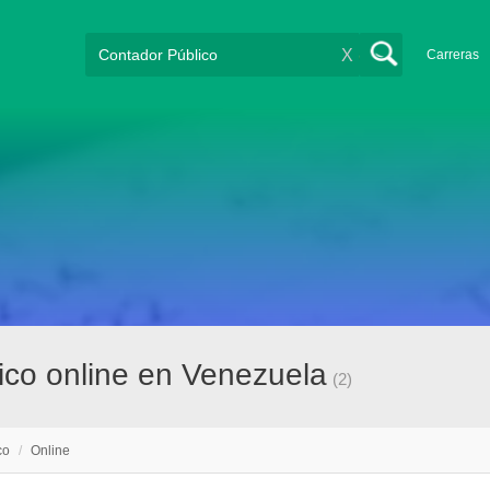
X
Carreras
ico online en Venezuela
(2)
co
/
Online