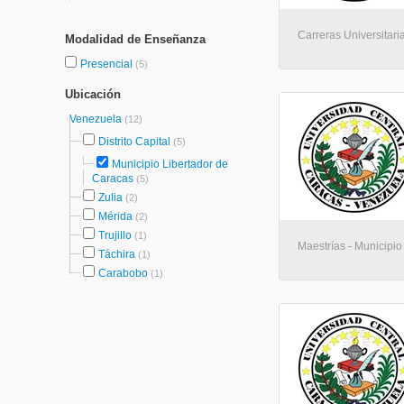
Carreras Universitari
Modalidad de Enseñanza
Presencial
(5)
Ubicación
Venezuela
(12)
Distrito Capital
(5)
Municipio Libertador de
Caracas
(5)
Zulia
(2)
Mérida
(2)
Trujillo
(1)
Maestrías - Municipio
Táchira
(1)
Carabobo
(1)