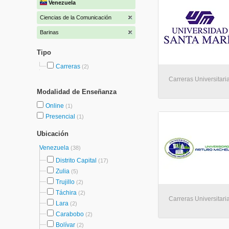
Venezuela
Ciencias de la Comunicación
Barinas
Tipo
Carreras
(2)
Carreras Universitari
Modalidad de Enseñanza
Online
(1)
Presencial
(1)
Ubicación
Venezuela
(38)
Distrito Capital
(17)
Zulia
(5)
Trujillo
(2)
Táchira
(2)
Carreras Universitaria
Lara
(2)
Carabobo
(2)
Bolívar
(2)