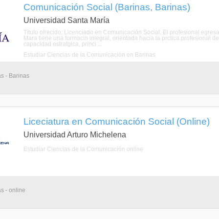
Comunicación Social (Barinas, Barinas)
Universidad Santa María
Título ofrecido: Licenciado en Comunicación Social. El profesional egre
Mara tiene una formacin integral, orientada hacia la prctica profesional 
capacidad estratgica, princi ...
Estudiar Ciencias de la Comunicación en Barinas
as - Barinas
Liceciatura en Comunicación Social (Online)
Universidad Arturo Michelena
Estudiar Ciencias de la Comunicación online
s - online