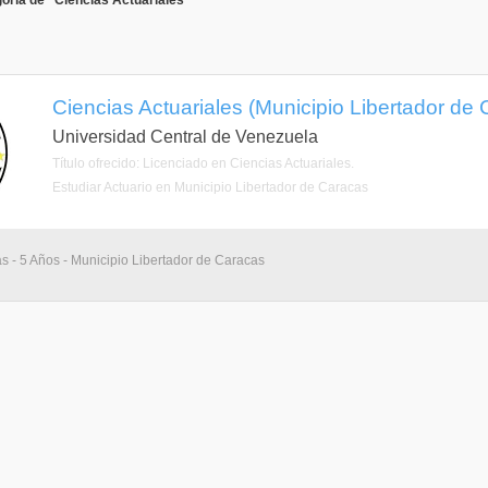
oría de "Ciencias Actuariales"
Ciencias Actuariales (Municipio Libertador de C
Universidad Central de Venezuela
Título ofrecido: Licenciado en Ciencias Actuariales.
Estudiar Actuario en Municipio Libertador de Caracas
as - 5 Años - Municipio Libertador de Caracas