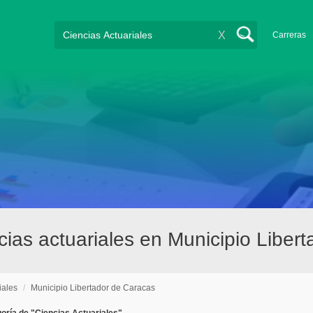
X
Carreras
ias actuariales en Municipio Liber
iales
/
Municipio Libertador de Caracas