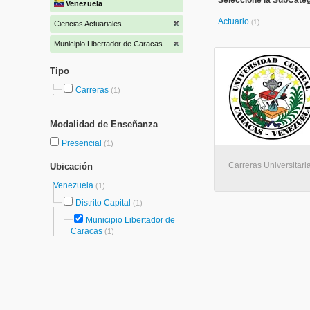
Seleccione la SubCateg
Venezuela
Actuario
(1)
Ciencias Actuariales
Municipio Libertador de Caracas
Tipo
Carreras
(1)
Modalidad de Enseñanza
Presencial
(1)
Carreras Universitari
Ubicación
Venezuela
(1)
Distrito Capital
(1)
Municipio Libertador de
Caracas
(1)