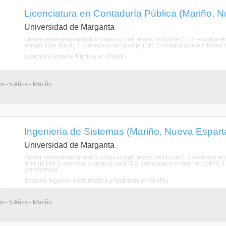
Licenciatura en Contaduría Pública (Mariño, 
Universidad de Margarita
primer semestreasignatura cdigo uc prel.temas de tica te111 3 -ecologa ec
tiempo libre dp101 1 -principios de lgica ppl101 2 -computacin e interne
Estudiar Contador Público en Mariño
as - 5 Años - Mariño
Ingeniería de Sistemas (Mariño, Nueva Espart
Universidad de Margarita
primer semestreasignatura cdigo uc prel.temas de tica te11 3 -ecologa ecg
libre dp101 1 -principios delgica ppl101 2 -computacin e internet cp101
semestreasi ...
Estudiar Ingeniería Informática y Sistemas en Mariño
as - 5 Años - Mariño