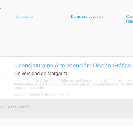
a
Idiomas
Derecho y Leyes
Cien
(1)
(1)
Hum
Licenciatura en Arte. Mención: Diseño Gráfico
Universidad de Margarita
primer semestreasignaturas cdigo uc prel.temas de tica te111 3 -ecologa e
tiempo libre dp101 1 -principios de lgica ppl101 2 -computacin e interne
segundo semestre ...
Estudiar Diseño Gráfico en Mariño
as - 5 Años - Mariño