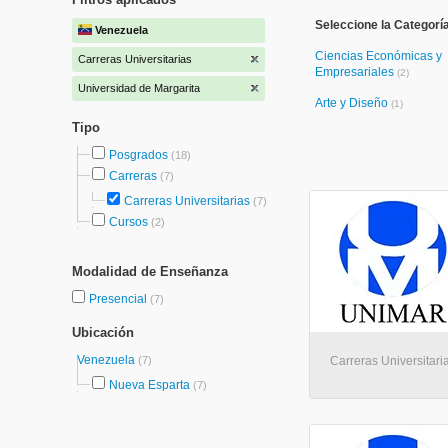
Seleccione la Categorí
Venezuela
Ciencias Económicas y
Carreras Universitarias
Empresariales
(2)
Universidad de Margarita
Arte y Diseño
(1)
Tipo
Posgrados
(18)
Carreras
(7)
Carreras Universitarias
(7)
Cursos
(2)
Modalidad de Enseñanza
Presencial
(7)
Ubicación
Venezuela
(7)
Carreras Universitari
Nueva Esparta
(7)