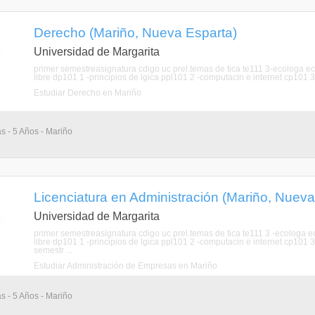
Derecho (Mariño, Nueva Esparta)
Universidad de Margarita
primer semestreasignatura cdigo uc prel.temas de tica te111 3-ecologa ecg
libre dp101 1 -principios de lgica ppl101 2 -computacin e internet cp101 3
Estudiar Derecho en Mariño
as - 5 Años - Mariño
Licenciatura en Administración (Mariño, Nueva
Universidad de Margarita
primer semestreasignatura cdigo uc prel.temas de tica te111 3 -ecologa ec
libre dp101 1 -principios de lgica ppl101 2 -computacin e internet cp10
semestr ...
Estudiar Administración de Empresas en Mariño
as - 5 Años - Mariño