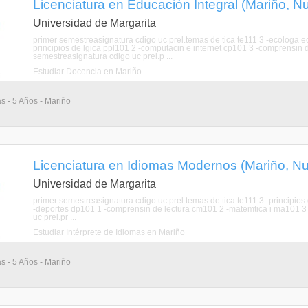
Licenciatura en Educación Integral (Mariño, N
Universidad de Margarita
primer semestreasignatura cdigo uc prel.temas de tica te111 3 -ecologa ec
principios de lgica ppl101 2 -computacin e internet cp101 3 -comprensin
semestreasignatura cdigo uc prel.p ...
Estudiar Docencia en Mariño
as - 5 Años - Mariño
Licenciatura en Idiomas Modernos (Mariño, N
Universidad de Margarita
primer semestreasignatura cdigo uc prel.temas de tica te111 3 -principios
-deportes dp101 1 -comprensin de lectura cm101 2 -matemtica i ma101 3 
uc prel.pr ...
Estudiar Intérprete de Idiomas en Mariño
as - 5 Años - Mariño