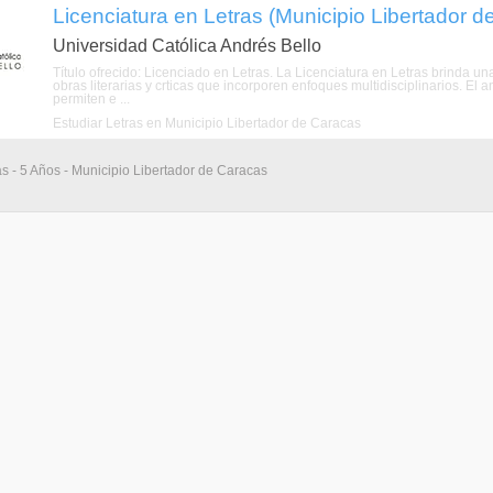
Licenciatura en Letras (Municipio Libertador de
Universidad Católica Andrés Bello
Título ofrecido: Licenciado en Letras. La Licenciatura en Letras brinda un
obras literarias y crticas que incorporen enfoques multidisciplinarios. El an
permiten e ...
Estudiar Letras en Municipio Libertador de Caracas
as - 5 Años - Municipio Libertador de Caracas