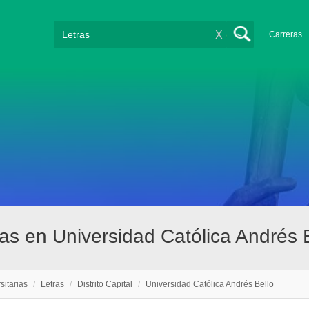
X
Carreras
ras en Universidad Católica Andrés B
sitarias
/
Letras
/
Distrito Capital
/
Universidad Católica Andrés Bello