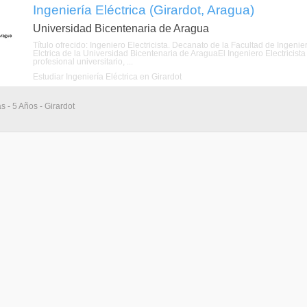
Ingeniería Eléctrica (Girardot, Aragua)
Universidad Bicentenaria de Aragua
Título ofrecido: Ingeniero Electricista. Decanato de la Facultad de Ingeni
Elctrica de la Universidad Bicentenaria de AraguaEl Ingeniero Electricis
profesional universitario, ...
Estudiar Ingeniería Eléctrica en Girardot
s - 5 Años - Girardot