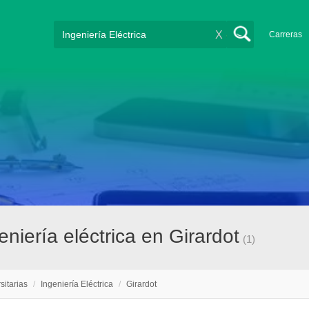
X
Carreras
eniería eléctrica en Girardot
(1)
sitarias
/
Ingeniería Eléctrica
/
Girardot