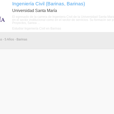
Ingeniería Civil (Barinas, Barinas)
Universidad Santa María
El egresado de la carrera de Ingeniera Civil de la Universidad Santa Mara 
en el sector institucional como en el sector de servicios. Su formacin ser 
Proyectos, Sanea ...
Estudiar Ingeniería Civil en Barinas
s - 5 Años - Barinas