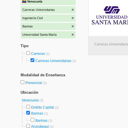
Venezuela
Carreras Universitarias
Ingeniería Civil
Barinas
Universidad Santa María
Carreras Universitaria
Tipo
Carreras
(1)
Carreras Universitarias
(1)
Modalidad de Enseñanza
Presencial
(1)
Ubicación
Venezuela
(3)
Distrito Capital
(1)
Barinas
(1)
Barinas
(1)
Anzoátegui
(1)