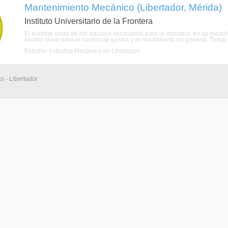
Mantenimiento Mecánico (Libertador, Mérida)
Instituto Universitario de la Frontera
El enorme costo de los equipos necesarios para la industria, en su mayor
asunto clave para el control de gastos y el rendimiento en general. Tomar 
Estudiar Industria Mecánica en Libertador
s - Libertador