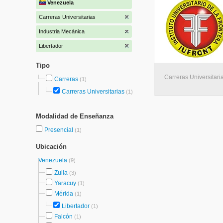
Venezuela
Carreras Universitarias
Industria Mecánica
Libertador
Tipo
Carreras Universitaria
Carreras
(1)
Carreras Universitarias
(1)
Modalidad de Enseñanza
Presencial
(1)
Ubicación
Venezuela
(9)
Zulia
(3)
Yaracuy
(1)
Mérida
(1)
Libertador
(1)
Falcón
(1)