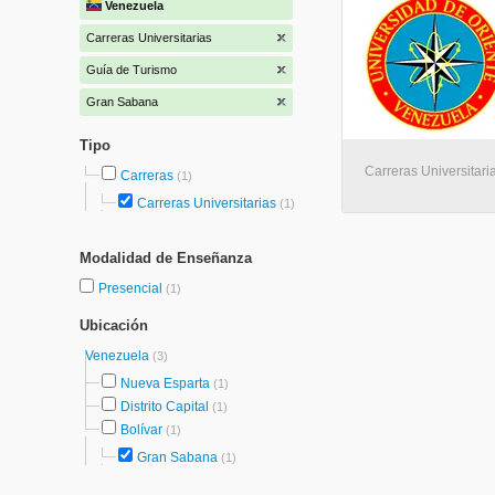
Venezuela
Carreras Universitarias
Guía de Turismo
Gran Sabana
Tipo
Carreras Universitar
Carreras
(1)
Carreras Universitarias
(1)
Modalidad de Enseñanza
Presencial
(1)
Ubicación
Venezuela
(3)
Nueva Esparta
(1)
Distrito Capital
(1)
Bolívar
(1)
Gran Sabana
(1)