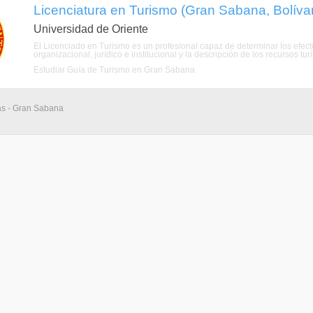
Licenciatura en Turismo (Gran Sabana, Bolíva
Universidad de Oriente
El Licenciado en Turismo es un profesional capaz de determinar los efecto
organizacional, jurídico e institucional y la descripción de los recursos tur
Estudiar Guía de Turismo en Gran Sabana
ias - Gran Sabana