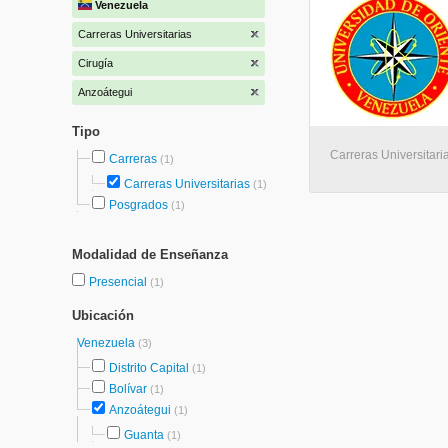
Venezuela
Carreras Universitarias
Cirugía
Anzoátegui
Tipo
Carreras Universitari
Carreras
(1)
Carreras Universitarias
(1)
Posgrados
(1)
Modalidad de Enseñanza
Presencial
(1)
Ubicación
Venezuela
(3)
Distrito Capital
(1)
Bolívar
(1)
Anzoátegui
(1)
Guanta
(1)