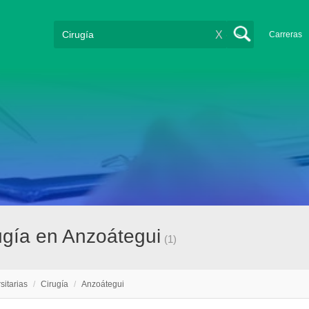
X
Carreras
rugía en Anzoátegui
(1)
sitarias
/
Cirugía
/
Anzoátegui