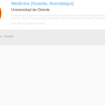
Medicina (Guanta, Anzoátegui)
Universidad de Oriente
El Médico Cirujano es un profesional encargado del cuidado integral prim
técnica, ética y humana que le permita, de manera determinante, interpre
Estudiar Cirugía en Guanta
as - Guanta