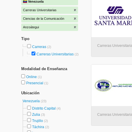
Venezuela
Carreras Universitarias
Ciencias de la Comunicación
Anzoátegui
Tipo
Carreras Universitaria
Carreras
(2)
Carreras Universitarias
(2)
Modalidad de Enseñanza
Online
(1)
Presencial
(1)
Ubicación
Venezuela
(23)
Distrito Capital
(4)
Zulia
Carreras Universitaria
(3)
Trujillo
(2)
Táchira
(2)