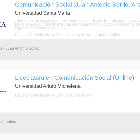
Comunicación Social (Juan Antonio Sotillo, An
Universidad Santa María
Título ofrecido: Licenciado en Comunicación Social. El profesional egre
Mara tiene una formacin integral, orientada hacia la prctica profesional 
capacidad estratgica, princi ...
Estudiar Ciencias de la Comunicación en Juan Antonio Sotillo
s - Juan Antonio Sotillo
Liceciatura en Comunicación Social (Online)
Universidad Arturo Michelena
Estudiar Ciencias de la Comunicación online
s - online