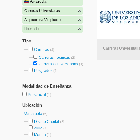
Venezuela
Carreras Universitarias
Arquitectura / Arquitecto
Libertador
Tipo
Carreras Universitaria
Carreras
(3)
Carreras Técnicas
(2)
Carreras Universitarias
(1)
Posgrados
(1)
Modalidad de Enseñanza
Presencial
(1)
Ubicación
Venezuela
(6)
Distrito Capital
(2)
Zulia
(1)
Mérida
(1)