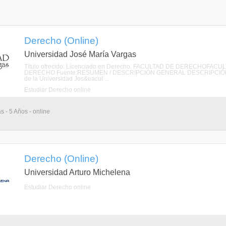
Derecho (Online)
Universidad José María Vargas
Título ofrecido: Licenciado en Derecho. FACULTAD DE DERECHOFA
DERECHO Fuente:RESUMEN / DESCRIPCIÓN GENERAL DESCRIPCIÓN La Fac
de la Universidad Jos&eacut ...
Estudiar Derecho online
s - 5 Años - online
Derecho (Online)
Universidad Arturo Michelena
Estudiar Derecho online