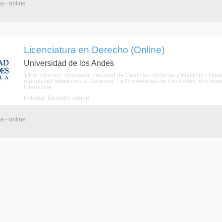
s - online
Licenciatura en Derecho (Online)
Universidad de los Andes
Título ofrecido: Abogado. Facultad de Ciencias Jurídicas y Políticas - De
modalidad Interactiva a Distancia, La Universidad de Los Andes, unicame
Interactiva ...
Estudiar Derecho online
s - online