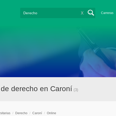
X
Carreras
e de derecho en Caroní
(3)
sitarias
/
Derecho
/
Caroní
/
Online