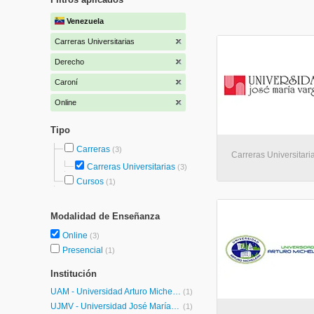
Venezuela
Carreras Universitarias
Derecho
Caroní
Online
Tipo
Carreras
(3)
Carreras Universitaria
Carreras Universitarias
(3)
Cursos
(1)
Modalidad de Enseñanza
Online
(3)
Presencial
(1)
Institución
UAM - Universidad Arturo Michelena
(1)
UJMV - Universidad José María Vargas
(1)