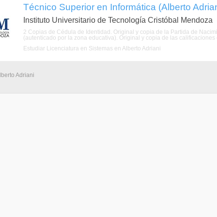
Técnico Superior en Informática (Alberto Adrian
Instituto Universitario de Tecnología Cristóbal Mendoza
2 Copias de Cédula de Identidad. Original y copia de la Partida de Nacimie
(autenticado por la zona educativa). Original y copia de las calificaciones 
Estudiar Licenciatura en Sistemas en Alberto Adriani
lberto Adriani