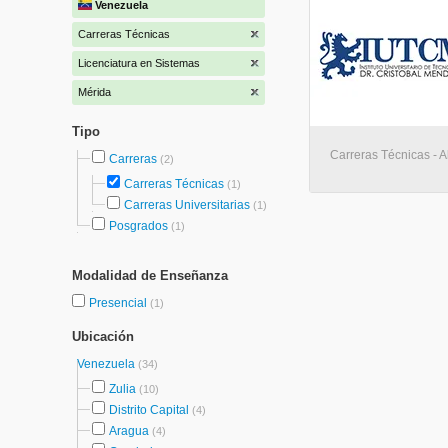
Venezuela
Carreras Técnicas
Licenciatura en Sistemas
Mérida
Tipo
Carreras Técnicas - A
Carreras
(2)
Carreras Técnicas
(1)
Carreras Universitarias
(1)
Posgrados
(1)
Modalidad de Enseñanza
Presencial
(1)
Ubicación
Venezuela
(34)
Zulia
(10)
Distrito Capital
(4)
Aragua
(4)