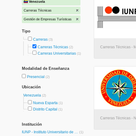
Venezuela
Carreras Técnicas
Gestión de Empresas Turísticas
Tipo
Carreras
(3)
Carreras Técnicas
Carreras Técnicas - 
(2)
Carreras Universitarias
(1)
Modalidad de Enseñanza
Presencial
(2)
Ubicación
Venezuela
(2)
Nueva Esparta
(1)
Distrito Capital
(1)
Carreras Técnicas - 
Institución
IUNP - Instituto Universitario de Nuevas Profesiones
(1)