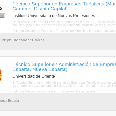
Técnico Superior en Empresas Turísticas (Muni
Caracas, Distrito Capital)
Instituto Universitario de Nuevas Profesiones
Objetivos de la carrera El Técnico Superior en Empresas Turísticas está cap
planificar y ejecutar lo concerniente al transporte marítimo, aéreo y terrestr
Estudiar Gestión de Empresas Turísticas en Municipio Libertador de Car
Municipio Libertador de Caracas
Técnico Superior en Administración de Empres
Esparta, Nueva Esparta)
Universidad de Oriente
El Técnico Superior en Administración de Empresas Turísticas está en cap
de empresas de alojamiento turístico, a nivel nacional e internacional. Efec
Estudiar Gestión de Empresas Turísticas en Nueva Esparta
Nueva Esparta