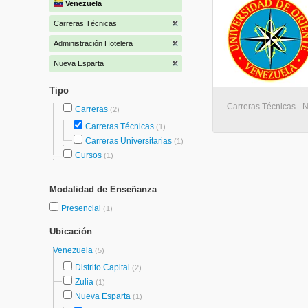
Venezuela
Carreras Técnicas
Administración Hotelera
Nueva Esparta
Tipo
Carreras Técnicas - 
Carreras
(2)
Carreras Técnicas
(1)
Carreras Universitarias
(1)
Cursos
(1)
Modalidad de Enseñanza
Presencial
(1)
Ubicación
Venezuela
(5)
Distrito Capital
(2)
Zulia
(1)
Nueva Esparta
(1)