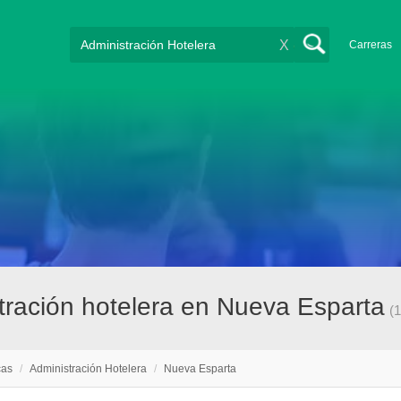
X
Carreras
tración hotelera en Nueva Esparta
(1
cas
/
Administración Hotelera
/
Nueva Esparta