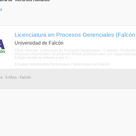
goría de "Recursos Humanos"
 y
Licenciatura en Procesos Gerenciales (Falcón
Universidad de Falcón
Título ofrecido: Licenciado en Procesos Gerenciales - Calidad y Produ
Procesos Gerenciales se propone formar profesionales con capacidad para
Estado desde su interior o por in ...
Estudiar Habilidades Personales y Gerenciales en Falcón
as - 5 Años - Falcón