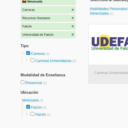
Seleccione la SubCate
Venezuela
Habilidades Personales
Carreras
Gerenciales
(1)
Recursos Humanos
Falcón
Universidad de Falcón
Tipo
Carreras
(1)
Carreras Universitarias
(1)
Carreras Universitari
Modalidad de Enseñanza
Presencial
(1)
Ubicación
Venezuela
(1)
Falcón
(1)
Falcón
(1)