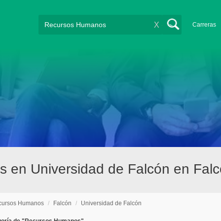
X
Carreras
s en Universidad de Falcón en Fal
cursos Humanos
/
Falcón
/
Universidad de Falcón