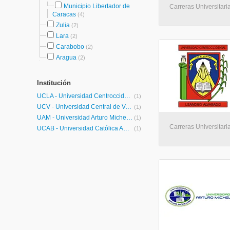
Municipio Libertador de
Carreras Universitari
Caracas
(4)
Zulia
(2)
Lara
(2)
Carabobo
(2)
Aragua
(2)
Institución
UCLA - Universidad Centroccidental Lisandro Alvarado
(1)
UCV - Universidad Central de Venezuela
(1)
UAM - Universidad Arturo Michelena
(1)
Carreras Universitari
UCAB - Universidad Católica Andrés Bello
(1)