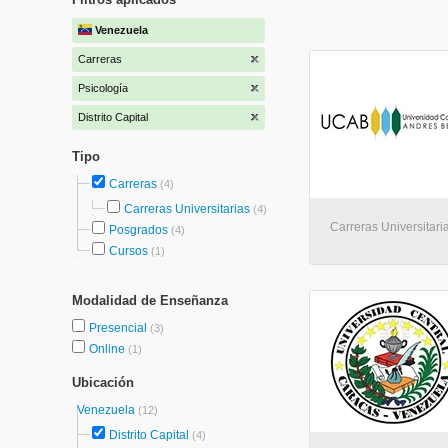
Venezuela
Carreras
Psicología
Distrito Capital
Tipo
Carreras
(4)
Carreras Universitarias
(4)
Carreras Universitari
Posgrados
(4)
Cursos
(1)
Modalidad de Enseñanza
Presencial
(3)
Online
(1)
Ubicación
Venezuela
(12)
Distrito Capital
(4)