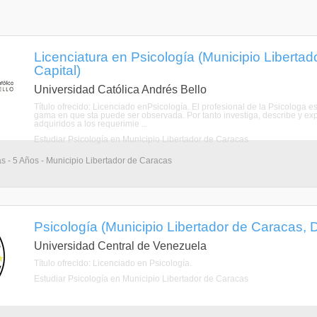
Licenciatura en Psicología (Municipio Libertado
Capital)
Universidad Católica Andrés Bello
Título ofrecido: Licenciado enPsicología. El profesional de la Psicologa 
gama en que sta puede ser observada. Por tanto investiga, describe y ex
adquiridos a los requerimie ...
Estudiar Psicología en Municipio Libertador de Caracas
as - 5 Años - Municipio Libertador de Caracas
Psicología (Municipio Libertador de Caracas, Di
Universidad Central de Venezuela
Título ofrecido: Licenciado en Psicología.
Estudiar Psicología en Municipio Libertador de Caracas