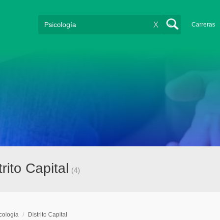
X
Carreras
rito Capital
(4)
cología
/
Distrito Capital