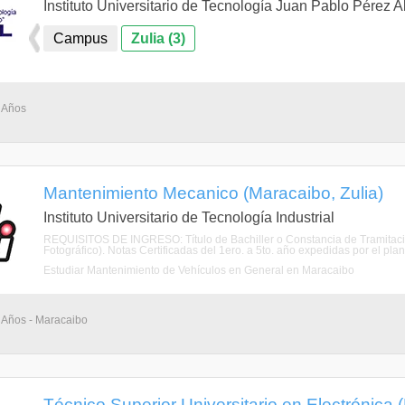
Instituto Universitario de Tecnología Juan Pablo Pérez A
Campus
Zulia (3)
3 Años
Mantenimiento Mecanico (Maracaibo, Zulia)
Instituto Universitario de Tecnología Industrial
REQUISITOS DE INGRESO: Título de Bachiller o Constancia de Tramitación 
Fotográfico). Notas Certificadas del 1ero. a 5to. año expedidas por el plant
Estudiar Mantenimiento de Vehículos en General en Maracaibo
3 Años - Maracaibo
Técnico Superior Universitario en Electrónica 