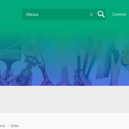
X
Carreras
cios
/
Zulia