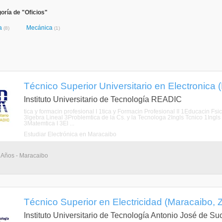
oría de "Oficios"
ca
Mecánica
(8)
(1)
Técnico Superior Universitario en Electronica 
Instituto Universitario de Tecnología READIC
tica y formacin profesional I 1tica y Formacin Profesional II 1Educacin 
3lgebra Lineal 3Problemtica de la Cs. y la Tecnologa 2Ingls Tcnico 1Ingls 
3Matemtica I 3El ...
Estudiar Electrónica en Maracaibo
3 Años - Maracaibo
Técnico Superior en Electricidad (Maracaibo, Z
Instituto Universitario de Tecnología Antonio José de Su