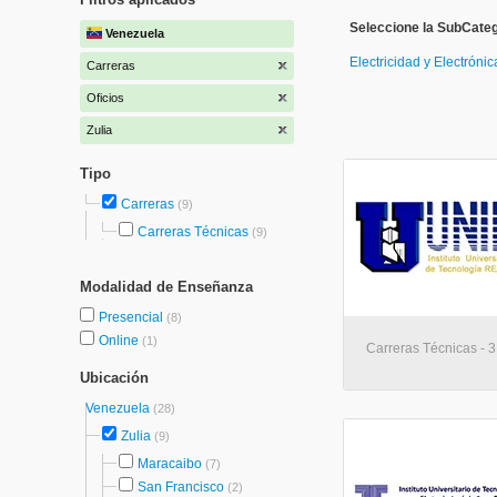
Seleccione la SubCateg
Venezuela
Electricidad y Electróni
Carreras
Oficios
Zulia
Tipo
Carreras
(9)
Carreras Técnicas
(9)
Modalidad de Enseñanza
Presencial
(8)
Online
(1)
Carreras Técnicas - 
Ubicación
Venezuela
(28)
Zulia
(9)
Maracaibo
(7)
San Francisco
(2)