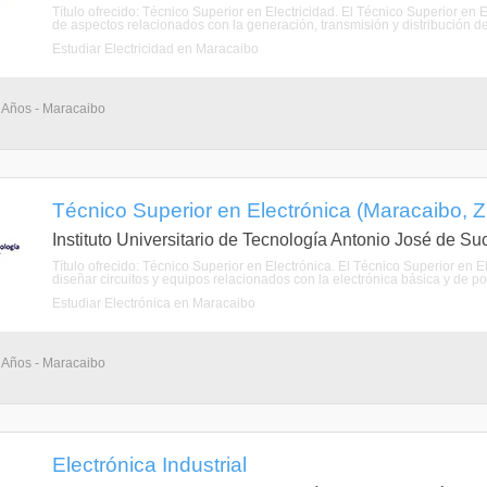
Título ofrecido: Técnico Superior en Electricidad. El Técnico Superior en E
de aspectos relacionados con la generación, transmisión y distribución de l
Estudiar Electricidad en Maracaibo
3 Años - Maracaibo
Técnico Superior en Electrónica (Maracaibo, Z
Instituto Universitario de Tecnología Antonio José de Su
Título ofrecido: Técnico Superior en Electrónica. El Técnico Superior en E
diseñar circuitos y equipos relacionados con la electrónica básica y de po
Estudiar Electrónica en Maracaibo
3 Años - Maracaibo
Electrónica Industrial