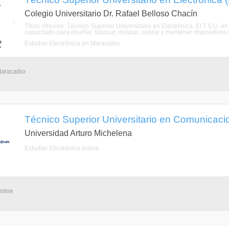
Colegio Universitario Dr. Rafael Belloso Chacín
Título ofrecido: Técnico Superior Universitario en Electrónica. El T.S.U. 
capacitado para diseñar, fabricar, instalar, operar y mantener dispositivos
Estudiar Electrónica en Maracaibo
Maracaibo
Técnico Superior Universitario en Comunicacio
Universidad Arturo Michelena
Estudiar Electrónica online
nline