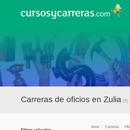
Carreras de oficios en Zulia
(9)
Inicio
/
Carreras
/
Ofi
Filtros aplicados