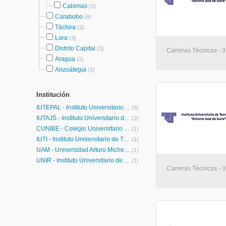
Cabimas
(2)
Carabobo
(6)
Táchira
(3)
Lara
(3)
Distrito Capital
(3)
Carreras Técnicas - 
Aragua
(2)
Anzoátegui
(2)
Institución
IUTEPAL - Instituto Universitario de Tecnología Juan Pablo Pérez Alfonzo
(3)
IUTAJS - Instituto Universitario de Tecnología Antonio José de Sucre
(2)
CUNIBE - Colegio Universitario Dr. Rafael Belloso Chacín
(1)
IUTI - Instituto Universitario de Tecnología Industrial
(1)
UAM - Universidad Arturo Michelena
(1)
UNIR - Instituto Universitario de Tecnología READIC
(1)
Carreras Técnicas - 