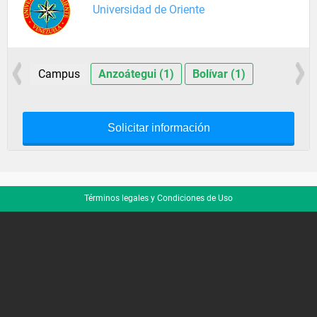
Universidad de Oriente
Campus
Anzoátegui (1)
Bolívar (1)
Solicitar información
Términos legales y Condiciones de Uso