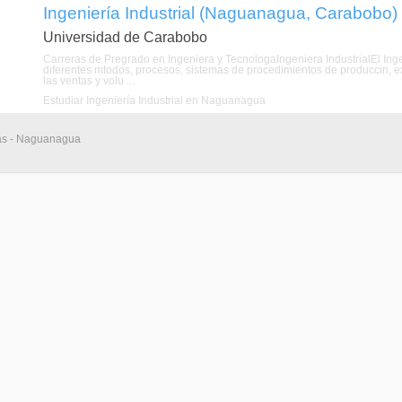
Ingeniería Industrial (Naguanagua, Carabobo)
Universidad de Carabobo
Carreras de Pregrado en Ingeniera y TecnologaIngeniera IndustrialEl Ingenie
diferentes mtodos, procesos, sistemas de procedimientos de produccin, e
las ventas y volu ...
Estudiar Ingeniería Industrial en Naguanagua
ias - Naguanagua