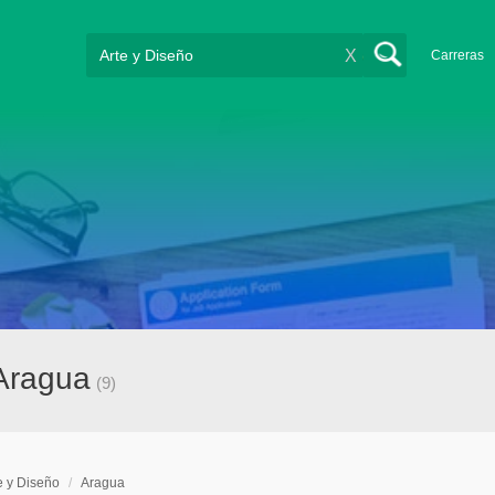
X
Carreras
 Aragua
(9)
e y Diseño
/
Aragua