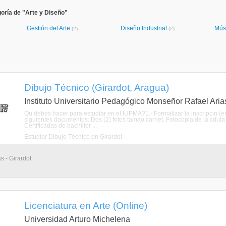
oría de "Arte y Diseño"
Gestión del Arte
Diseño Industrial
Mús
(2)
(2)
Dibujo Técnico (Girardot, Aragua)
Instituto Universitario Pedagógico Monseñor Rafael Ari
Qu debes hacer para estudiar en el IUPMA?1.- Formalizar la inscripcin (es
siguientes documentos: Dos (2) fotos tamao carnet. Fotocopia de la cdula 
Certificadas de bachiller ...
Estudiar Dibujo Técnico en Girardot
s - Girardot
Licenciatura en Arte (Online)
Universidad Arturo Michelena