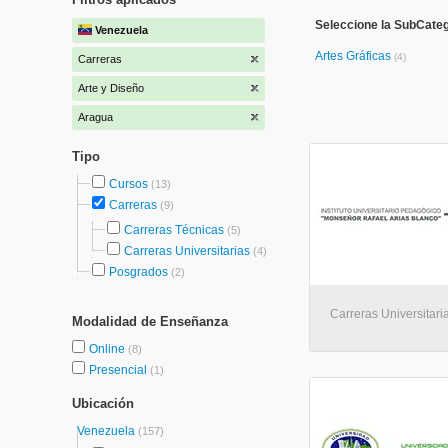
Seleccione la SubCateg
Venezuela
Artes Gráficas
(4)
Carreras
Arte y Diseño
Aragua
Tipo
Cursos
(13)
Carreras
(9)
Carreras Técnicas
(5)
Carreras Universitarias
(4)
Posgrados
(2)
Carreras Universitaria
Modalidad de Enseñanza
Online
(8)
Presencial
(1)
Ubicación
Venezuela
(157)