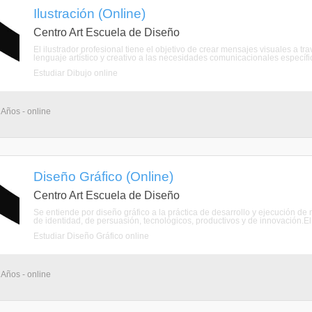
Ilustración (Online)
Centro Art Escuela de Diseño
El ilustrador profesional tiene el objetivo de crear mensajes visuales a t
lenguaje artístico y creativo a las necesidades comunicacionales específic
Estudiar Dibujo online
 Años - online
Diseño Gráfico (Online)
Centro Art Escuela de Diseño
Se entiende por diseño gráfico a la práctica de desarrollo y ejecución de
de identidad, de persuasión, tecnológicos, productivos y de innovación.El d
Estudiar Diseño Gráfico online
 Años - online