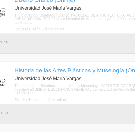
Universidad José María Vargas
Título ofrecido: Diseñador Gráfico. FACULTAD DE ARQUITECTURA
/ DESCRIPCIÓN GENERAL La Facultad de Arquitectura y Artes Plástica cuen
las Artes ...
Estudiar Diseño Gráfico online
nline
Historia de las Artes Plásticas y Muselogía (On
Universidad José María Vargas
Título ofrecido: Historiador de las Artes y Museólogo. FACULTAD
Fuente:RESUMEN / DESCRIPCIÓN GENERAL La Facultad de Arquitectura y A
Gráfico, His ...
Estudiar Historia del Arte online
nline