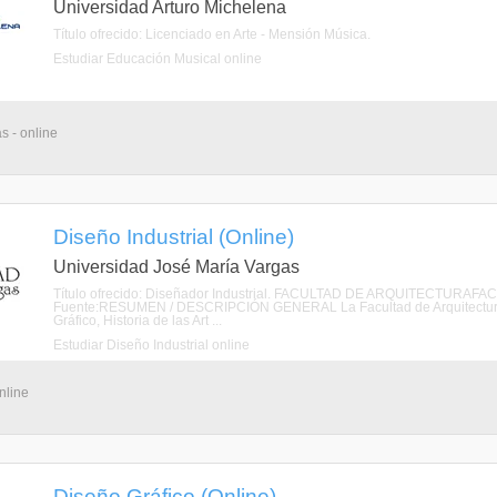
Universidad Arturo Michelena
Título ofrecido: Licenciado en Arte - Mensión Música.
Estudiar Educación Musical online
s - online
Diseño Industrial (Online)
Universidad José María Vargas
Título ofrecido: Diseñador Industrial. FACULTAD DE ARQUITECTUR
Fuente:RESUMEN / DESCRIPCIÓN GENERAL La Facultad de Arquitectura y A
Gráfico, Historia de las Art ...
Estudiar Diseño Industrial online
nline
Diseño Gráfico (Online)