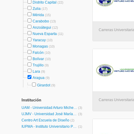
Distrito Capital
(22)
Zulia
(17)
Mérida
(15)
Carabobo
(13)
Anzoátegui
(12)
Carreras Universitaria
Nueva Esparta
(11)
Yaracuy
(10)
Monagas
(10)
Falcón
(10)
Bolívar
(10)
Trujillo
(9)
Lara
(9)
Aragua
(9)
Girardot
(9)
Institución
Carreras Universitaria
UAM - Universidad Arturo Michelena
(3)
UJMV - Universidad José María Vargas
(3)
Centro Art Escuela de Diseño
(2)
IUPMA - Instituto Universitario Pedagógico Monseñor Rafael Arias Blanco
(1)