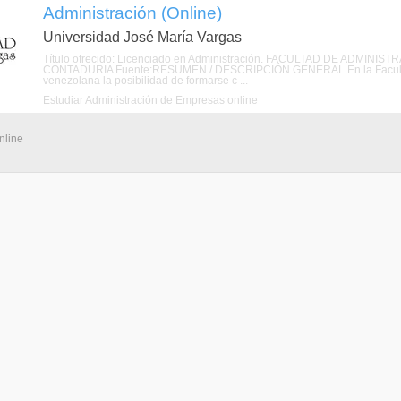
Administración (Online)
Universidad José María Vargas
Título ofrecido: Licenciado en Administración. FACULTAD DE ADMI
CONTADURIA Fuente:RESUMEN / DESCRIPCIÓN GENERAL En la Facultad de
venezolana la posibilidad de formarse c ...
Estudiar Administración de Empresas online
nline