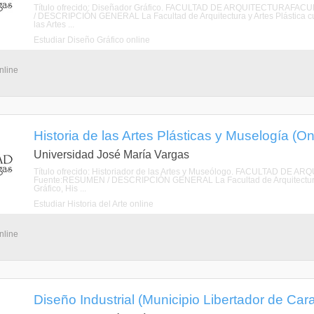
Título ofrecido: Diseñador Gráfico. FACULTAD DE ARQUITECTURA
/ DESCRIPCIÓN GENERAL La Facultad de Arquitectura y Artes Plástica cuen
las Artes ...
Estudiar Diseño Gráfico online
nline
Historia de las Artes Plásticas y Muselogía (On
Universidad José María Vargas
Título ofrecido: Historiador de las Artes y Museólogo. FACULTAD
Fuente:RESUMEN / DESCRIPCIÓN GENERAL La Facultad de Arquitectura y A
Gráfico, His ...
Estudiar Historia del Arte online
nline
Diseño Industrial (Municipio Libertador de Carac