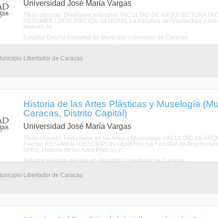
Universidad José María Vargas
Título ofrecido: Diseñador Industrial. FACULTAD DE ARQUITECTURA
RESUMEN / DESCRIPCIÓN GENERAL La Facultad de Arquitectura y Artes Pl
Historia de ...
Estudiar Diseño Industrial en Municipio Libertador de Caracas
Municipio Libertador de Caracas
Historia de las Artes Plásticas y Muselogía (Mu
Caracas, Distrito Capital)
Universidad José María Vargas
Título ofrecido: Historiador de las Artes y Museólogo. FACULTAD
Fuente: RESUMEN / DESCRIPCIN GENERAL La Facultad de Arquitectura y A
Grfico, Historia de las Artes Plsticas y ...
Estudiar Historia del Arte en Municipio Libertador de Caracas
Municipio Libertador de Caracas