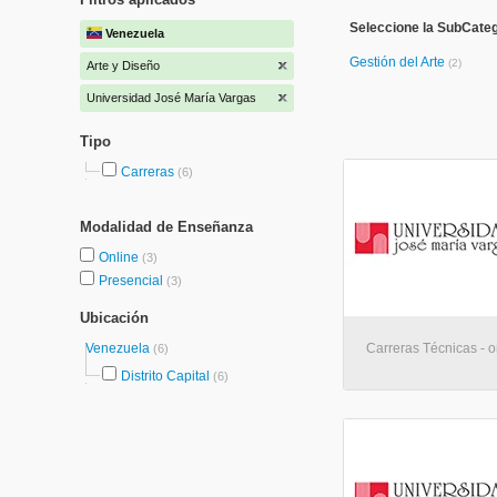
Seleccione la SubCateg
Venezuela
Gestión del Arte
(2)
Arte y Diseño
Universidad José María Vargas
Tipo
Carreras
(6)
Modalidad de Enseñanza
Online
(3)
Presencial
(3)
Ubicación
Venezuela
Carreras Técnicas - o
(6)
Distrito Capital
(6)