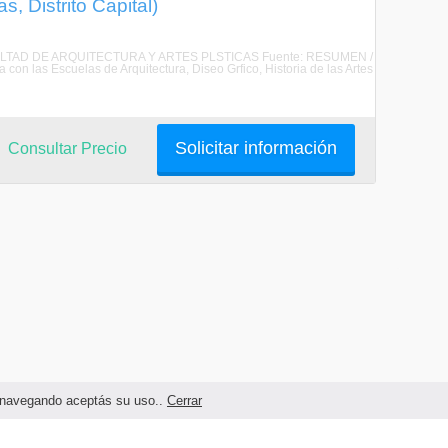
, Distrito Capital)
ACULTAD DE ARQUITECTURA Y ARTES PLSTICAS Fuente: RESUMEN /
on las Escuelas de Arquitectura, Diseo Grfico, Historia de las Artes
Solicitar información
Consultar Precio
as navegando aceptás su uso..
Cerrar