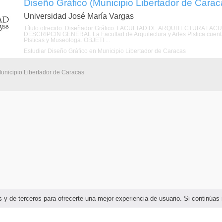
Diseño Gráfico (Municipio Libertador de Caracas
Universidad José María Vargas
Título ofrecido: Diseñador Gráfico. FACULTAD DE ARQUITECTURA F
DESCRIPCIN GENERAL La Facultad de Arquitectura y Artes Plstica cuenta c
Plsticas y Museologa. OBJETI ...
Estudiar Diseño Gráfico en Municipio Libertador de Caracas
Municipio Libertador de Caracas
ias y de terceros para ofrecerte una mejor experiencia de usuario. Si continú