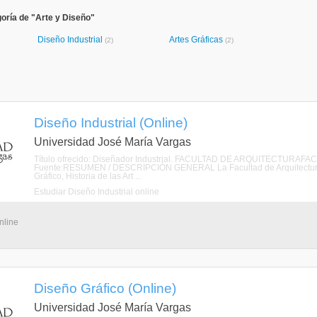
oría de "Arte y Diseño"
Diseño Industrial
Artes Gráficas
(2)
(2)
Diseño Industrial (Online)
Universidad José María Vargas
Título ofrecido: Diseñador Industrial. FACULTAD DE ARQUITECTUR
Fuente:RESUMEN / DESCRIPCIÓN GENERAL La Facultad de Arquitectura y A
Gráfico, Historia de las Art ...
Estudiar Diseño Industrial online
nline
Diseño Gráfico (Online)
Universidad José María Vargas