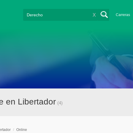
X
Carreras
e en Libertador
(4)
ertador
/
Online