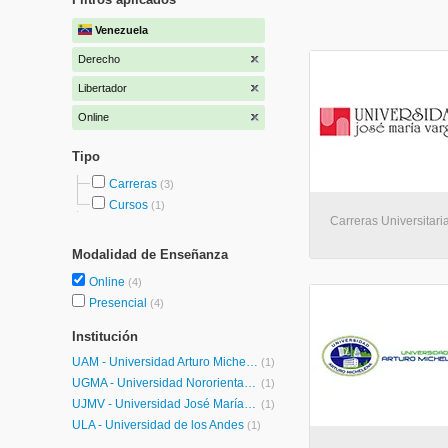
Venezuela
Derecho
Libertador
Online
Tipo
Carreras
(3)
Cursos
(1)
Carreras Universitaria
Modalidad de Enseñanza
Online
(4)
Presencial
(4)
Institución
UAM - Universidad Arturo Michelena
(1)
UGMA - Universidad Nororiental Privada Gran Mariscal de Ayacucho
(1)
UJMV - Universidad José María Vargas
(1)
ULA - Universidad de los Andes
(1)