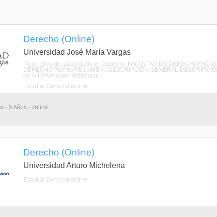
Derecho (Online)
Universidad José María Vargas
Título ofrecido: Licenciado en Derecho. FACULTAD DE DERECHOFA
DERECHO Fuente:RESUMEN / DESCRIPCIÓN GENERAL DESCRIPCIÓN La Fac
de la Universidad Jos&eacut ...
Estudiar Derecho online
s - 5 Años - online
Derecho (Online)
Universidad Arturo Michelena
Estudiar Derecho online