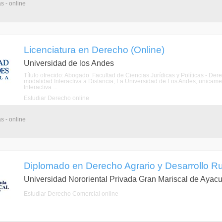
s - online
Licenciatura en Derecho (Online)
Universidad de los Andes
Título ofrecido: Abogado. Facultad de Ciencias Jurídicas y Políticas - De
modalidad Interactiva a Distancia, La Universidad de Los Andes, unicame
Interactiva ...
Estudiar Derecho online
s - online
Diplomado en Derecho Agrario y Desarrollo Rur
Universidad Nororiental Privada Gran Mariscal de Ayac
Estudiar Derecho Comercial online