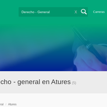
X
Carreras
cho - general en Atures
(5)
ral
/
Atures