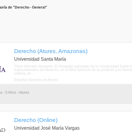
oría de "Derecho - General"
Derecho (Atures, Amazonas)
Universidad Santa María
Título ofrecido: Abogado. El Abogado egresado de la Universidad Santa Ma
especialidades del derecho, en el libre ejercicio de su profesin y en funci
justicia, en ...
Estudiar Derecho en Atures
s - 5 Años - Atures
Derecho (Online)
Universidad José María Vargas