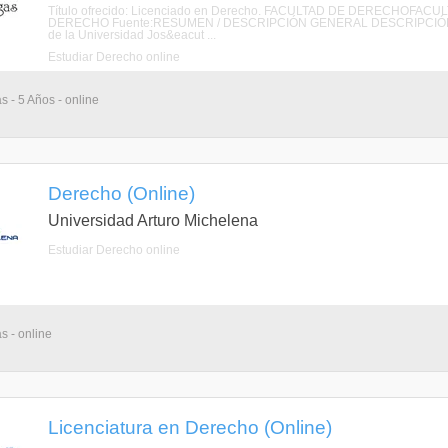
Título ofrecido: Licenciado en Derecho. FACULTAD DE DERECHOFA
DERECHO Fuente:RESUMEN / DESCRIPCIÓN GENERAL DESCRIPCIÓN La Fac
de la Universidad Jos&eacut ...
Estudiar Derecho online
s - 5 Años - online
Derecho (Online)
Universidad Arturo Michelena
Estudiar Derecho online
s - online
Licenciatura en Derecho (Online)