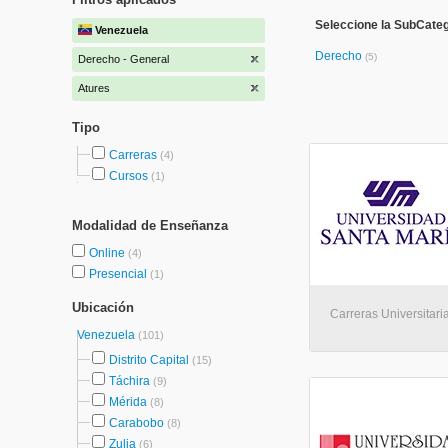
Seleccione la SubCateg
Venezuela
Derecho
(5)
Derecho - General
Atures
Tipo
Carreras
(4)
Cursos
(1)
Modalidad de Enseñanza
Online
(4)
Presencial
(1)
Ubicación
Carreras Universitaria
Venezuela
(101)
Distrito Capital
(15)
Táchira
(9)
Mérida
(8)
Carabobo
(8)
Zulia
(6)