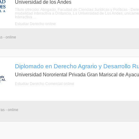
Universidad de los Andes
Título ofrecido: Abogado. Facultad de Ciencias Jurídicas y Políticas - De
modalidad Interactiva a Distancia, La Universidad de Los Andes, unicame
Interactiva ...
Estudiar Derecho online
s - online
Diplomado en Derecho Agrario y Desarrollo Rur
Universidad Nororiental Privada Gran Mariscal de Ayac
Estudiar Derecho Comercial online
as - online