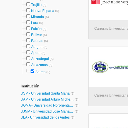
Trujillo
(5)
Nueva Esparta
(5)
Miranda
(5)
Lara
(5)
Carreras Universitaria
Falcón
(5)
Bolívar
(5)
Barinas
(5)
Aragua
(5)
Apure
(5)
Anzoátegui
(5)
Amazonas
(5)
Atures
(5)
Institución
USM - Universidad Santa María
(1)
Carreras Universitaria
UAM - Universidad Arturo Michelena
(1)
UGMA - Universidad Nororiental Privada Gran Mariscal de Ayacucho
(1)
UJMV - Universidad José María Vargas
(1)
ULA - Universidad de los Andes
(1)