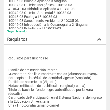
 10C36-03 Biología Aplicada 3 Ninguna
 10C37-03 Química Inorgánica 3 10B23-03
 4 10D41-03 Hidráulica Aplicada 4 10C31-03
 10D42-03 Química Ambiental 3 10C32-03
 10D43-03 Ecología I 3 10C36-03
 10D44-03 Saneamiento Ambiental 2 10C35-03
 10D45-03 Introducción a la Oceanografía 2 Ninguna
 10D46-03 Estadística I 3 10C31-03
Seguir leyendo
 5 10E51-03 Introducción a la Bioquímica 3 10C33-03
 10E52-03 Ecología II 3 10D43-03
Requisitos
 10E53-03 Microbiología General 3 10C36-03
 10E54-03 Limnología 3 10C36-03
 10E55-03 Evaluación y Control de la Pol. del Agua 3 10D44-03
 10E56-03 Evaluación y Control de la Pol. del Suelo 3 10D44-03
 10E57-03 Estadística II 3 10D46-03
Requisitos para Inscribirse
 6 10F61-03 Pasantias 0 95 créditos aprob.
 10F62-03 Trabajo Especial de Grado
 Planilla de preinscripción interna.
 «Descargar Planilla e Imprimir 2 copias (Alumnos Nuevos)»
 Fotocopia de la cédula de identidad vigente (Ampliada).
 Partida de nacimiento (Vigente).
 Notas certificadas de bachillerato (original y copia).
 Título de bachiller fondo negro autentificado por la zona 
educativa.
 Certificado de Participación en el Sistema Nacional de Ingreso 
a la Educación Universitaria.
 Una (1) fotografía tamaño carnet