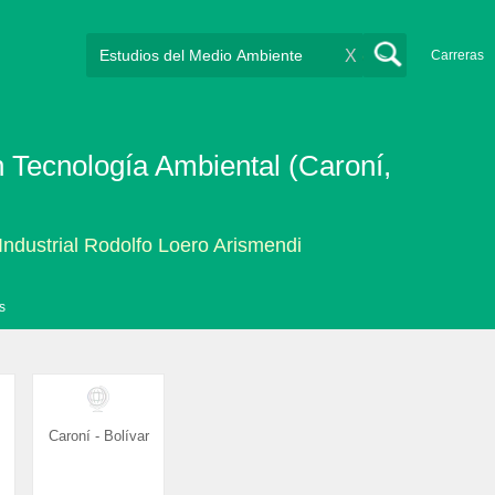
X
Carreras
n Tecnología Ambiental (Caroní,
 Industrial Rodolfo Loero Arismendi
s
Caroní - Bolívar