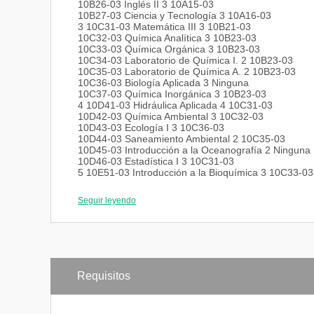
10B26-03 Inglés II 3 10A15-03
10B27-03 Ciencia y Tecnología 3 10A16-03
3 10C31-03 Matemática III 3 10B21-03
10C32-03 Química Analítica 3 10B23-03
10C33-03 Química Orgánica 3 10B23-03
10C34-03 Laboratorio de Química I. 2 10B23-03
10C35-03 Laboratorio de Química A. 2 10B23-03
10C36-03 Biología Aplicada 3 Ninguna
10C37-03 Química Inorgánica 3 10B23-03
4 10D41-03 Hidráulica Aplicada 4 10C31-03
10D42-03 Química Ambiental 3 10C32-03
10D43-03 Ecología I 3 10C36-03
10D44-03 Saneamiento Ambiental 2 10C35-03
10D45-03 Introducción a la Oceanografía 2 Ninguna
10D46-03 Estadística I 3 10C31-03
5 10E51-03 Introducción a la Bioquímica 3 10C33-03
10E52-03 Ecología II 3 10D43-03
10E53-03 Microbiología General 3 10C36-03
Seguir leyendo
10E54-03 Limnología 3 10C36-03
10E55-03 Evaluación y Control de la Pol. del Agua 
10E56-03 Evaluación y Control de la Pol. del Suelo 
10E57-03 Estadística II 3 10D46-03
6 10F61-03 Pasantias 0 95 créditos aprob.
10F62-03 Trabajo Especial de Grado
Requisitos