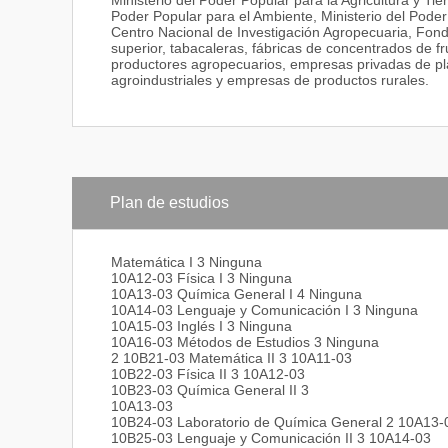
Ministerio del Poder Popular para la Agricultura y Tie
Poder Popular para el Ambiente, Ministerio del Poder
Centro Nacional de Investigación Agropecuaria, Fond
superior, tabacaleras, fábricas de concentrados de fr
productores agropecuarios, empresas privadas de pl
agroindustriales y empresas de productos rurales.
Plan de estudios
Matemática I 3 Ninguna
10A12-03 Física I 3 Ninguna
10A13-03 Química General I 4 Ninguna
10A14-03 Lenguaje y Comunicación I 3 Ninguna
10A15-03 Inglés I 3 Ninguna
10A16-03 Métodos de Estudios 3 Ninguna
2 10B21-03 Matemática II 3 10A11-03
10B22-03 Física II 3 10A12-03
10B23-03 Química General II 3
10A13-03
10B24-03 Laboratorio de Química General 2 10A13-
10B25-03 Lenguaje y Comunicación II 3 10A14-03