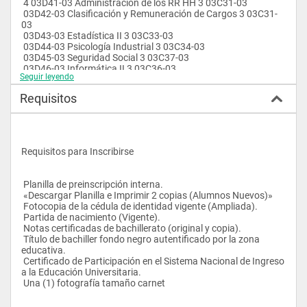
 4 03D41-03 Administración de los RR HH 3 03C31-03
 03D42-03 Clasificación y Remuneración de Cargos 3 03C31-
03
 03D43-03 Estadística II 3 03C33-03
 03D44-03 Psicología Industrial 3 03C34-03
 03D45-03 Seguridad Social 3 03C37-03
 03D46-03 Informática II 3 03C36-03
Seguir leyendo
 03D47-03 Relaciones Laborales y Contrato Colectivo 3 
03B22-03
Requisitos
 5 03E51-03 Análisis y Evaluació Personal 3 03D41-03
 03E52-03 Reclutamiento y Selección de Personal 3 03D42-03
 03E53-03 Adiestramiento y Des. de Personal 3 03D45-03
 03E54-03 Registro y Control de Personal 3 Ninguna
 03E55-03 Planificación y Presupuesto 3 Ninguna
Requisitos para Inscribirse
 03E56-03 Administración Estadal y Municipal 3 03C31-03
 03E57-03 Administración de Nómina 3 03D42-03
 6 03F61-03 Pasantias 0 102 créditos aprob.
 Planilla de preinscripción interna.
 03F62-03 Trabajo Especial de Grado
 «Descargar Planilla e Imprimir 2 copias (Alumnos Nuevos)»
 Fotocopia de la cédula de identidad vigente (Ampliada).
 Partida de nacimiento (Vigente).
 Notas certificadas de bachillerato (original y copia).
 Título de bachiller fondo negro autentificado por la zona 
educativa.
 Certificado de Participación en el Sistema Nacional de Ingreso 
a la Educación Universitaria.
 Una (1) fotografía tamaño carnet