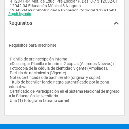
 4 12D41-04 Mét. de Educ. Pre-Escolar P. Des. 0-7 3 12C32-01
 12D42-04 Educación Músical 3 Ninguna
 12D43-04 Psicomotricidad y Expresión Corporal 3 12A16-01
Seguir leyendo
 12D44-04 Lectura y Escritura en Pre-Escolar 3 12B22-01 / 
12C34
Requisitos
 12D45-04 Ev. Desarrollo Integral del Niño 3 12C32-01 / 12C35
 12D46-04 Practica Profesional II 3 12C31-01 / 12C37
 5 12E51-05 Taller de Recreación para el Aprendizaje 3 
Ninguna
 12E52-05 Literatura Infantil 3 12D44-01
Requisitos para Inscribirse
 12E53-05 Exp. Plást. Niño en Edad Pre-Escolar 3 12D41-01 / 
12D43
 12E54-05 Familia Comunidad y Educación Pre-Escolar 3 
 Planilla de preinscripción interna.
12B28-01
 «Descargar Planilla e Imprimir 2 copias (Alumnos Nuevos)»
 12E55-05 Practica Profesional III 5 12D46-01
 Fotocopia de la cédula de identidad vigente (Ampliada).
 6 12F61-06 investigación Educativa 4 12A11-01 / 12B23 / 
 Partida de nacimiento (Vigente).
12E5512F62-01
 Notas certificadas de bachillerato (original y copia).
 12F62-06 Práctica Profesional IV 5 12E55-05
 Título de bachiller fondo negro autentificado por la zona 
 12F63-06 Electiva: Redacción y Ortografía 2 95 créditos aprob
educativa.
 12F64-06 Electiva: Folklore
 Certificado de Participación en el Sistema Nacional de Ingreso 
a la Educación Universitaria.
 Una (1) fotografía tamaño carnet