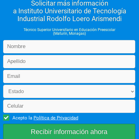
Solicitar más información
a Instituto Universitario de Tecnología
Industrial Rodolfo Loero Arismendi
Técnico Superior Universitario en Educación Preescolar
(Maturín, Monagas)
Acepto la
Política de Privacidad