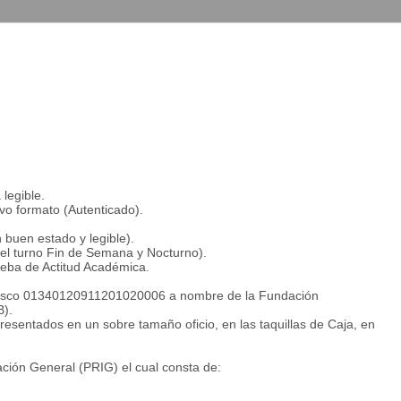
legible.
evo formato (Autenticado).
 buen estado y legible).
 el turno Fin de Semana y Nocturno).
ueba de Actitud Académica.
anesco 01340120911201020006 a nombre de la Fundación
B).
esentados en un sobre tamaño oficio, en las taquillas de Caja, en
zación General (PRIG) el cual consta de: