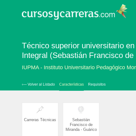
Técnico superior universitario 
Integral (Sebastián Francisco de
IUPMA - Instituto Universitario Pedagógico Mo
‹— Volver al Listado
Características
Requisitos
Carreras Técnicas
Sebastián
Francisco de
Miranda - Guárico