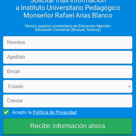
Solicitar más información
a Instituto Universitario Pedagógico
Monseñor Rafael Arias Blanco
Técnico superior universitario en Educación Mención:
Educación Comercial (Bruzual, Yaracuy)
Acepto la
Política de Privacidad