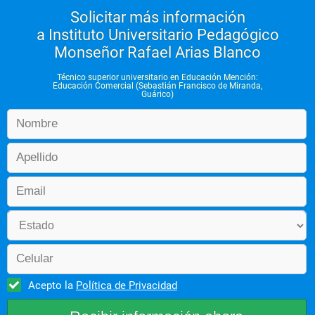
Solicitar más información
a Instituto Universitario Pedagógico
Monseñor Rafael Arias Blanco
Técnico superior universitario en Educación Mención:
Educación Comercial (Sebastián Francisco de Miranda,
Guárico)
Acepto la
Política de Privacidad