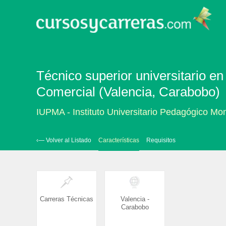
Técnico superior universitario 
Comercial (Valencia, Carabobo)
IUPMA - Instituto Universitario Pedagógico Mo
‹— Volver al Listado
Características
Requisitos
Carreras Técnicas
Valencia -
Carabobo