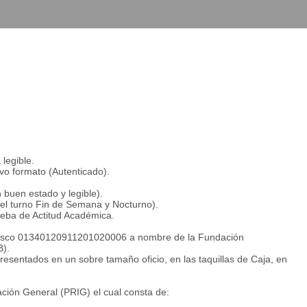
legible.
evo formato (Autenticado).
 buen estado y legible).
 el turno Fin de Semana y Nocturno).
ueba de Actitud Académica.
anesco 01340120911201020006 a nombre de la Fundación
B).
esentados en un sobre tamaño oficio, en las taquillas de Caja, en
zación General (PRIG) el cual consta de: