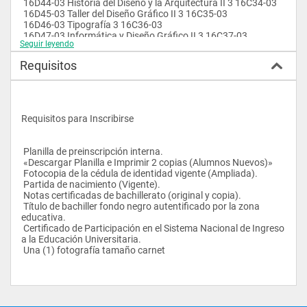
 16D44-03 Historia del Diseño y la Arquitectura II 3 16C34-03
 16D45-03 Taller del Diseño Gráfico II 3 16C35-03
 16D46-03 Tipografía 3 16C36-03
 16D47-03 Informática y Diseño Gráfico II 3 16C37-03
Seguir leyendo
 5 16E51-03 Técnicas Publicitarias 3 16D42-03
 16E52-03 Envase y Empaquetecnia 3 16D42-03
Requisitos
 16E53-03 Tecnología Gráfica 3 16D43-03
 16E54-03 Historia del Diseño Gráfico 3 16D44-03
 16E55-03 Taller del Diseño Gráfico III 3 16D45-03
 16E56-03 Técnicas y Sistemas de Impresión 3 16D46-03
 6 16F61-03 Pasantias 0 97 créditos aprob.
Requisitos para Inscribirse
 16F62-03 Trabajo Especial de Grado
 Planilla de preinscripción interna.
 «Descargar Planilla e Imprimir 2 copias (Alumnos Nuevos)»
 Fotocopia de la cédula de identidad vigente (Ampliada).
 Partida de nacimiento (Vigente).
 Notas certificadas de bachillerato (original y copia).
 Título de bachiller fondo negro autentificado por la zona 
educativa.
 Certificado de Participación en el Sistema Nacional de Ingreso 
a la Educación Universitaria.
 Una (1) fotografía tamaño carnet