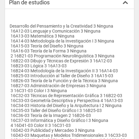
Plan de estudios
Desarrollo del Pensamiento y la Creatividad 3 Ninguna
 16A12-03 Lenguaje y Comunicación 3 Ninguna
 16A13-03 Matemática 3 Ninguna
 16A14-03 Metodología de la Investigación I 3 Ninguna
 16A15-03 Teoría del Diseño 3 Ninguna
 16A16-03 Teoría de la Forma 3 Ninguna
 2 16B21-03 Programación Neurolinguística 3 Ninguna
 16B22-03 Dibujo y Técnicas de Expresión 3 16A12-03
 16B23-03 Lógica 3 16A13-03
 16B24-03 Metodología de la Investigación II 3 16A14-03
 16B25-03 Introducción al Taller de Diseño 3 16A15-03
 16B26-03 Teoría de la Función y de la Técnica 3 Ninguna
 16B27-03 Administración de Empresas 3 Ninguna
 3 16C31-03 Color I 3 Ninguna
 16C32-03 Técnicas de Representación Gráfica 3 16B22-03
 16C33-03 Geometría Descriptiva y Perspectiva 4 16A13-03
 16C34-03 Historia del Diseño y la Arquitectura I 2 Ninguna
 16C35-03 Taller del Diseño Gráfico I 3 16B25-03
 16C36-03 Teoría de la Imagen 2 16B26-03
 16C37-03 Informática y Diseño Gráfico I 3 Ninguna
 4 16D41-03 Color II 3 16C31-03
 16D42-03 Publicidad y Mercadeo 3 Ninguna
 16D43-03 Maquetas y Modelos Tridimensionales 3 16C33-03