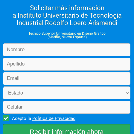
Solicitar más información
a Instituto Universitario de Tecnología
Industrial Rodolfo Loero Arismendi
Técnico Superior Universitario en Diseño Gráfico
(Mariño, Nueva Esparta)
Acepto la
Política de Privacidad