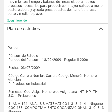
movimientos, tiempo y balance de líneas, elabora nuevos 
procesos necesarios para producir con mayor calidad a menor 
costo, elabora y ejecuta presupuestos de manufacturas a 
corto y mediano plazo.
Seguir leyendo
Plan de estudios
Pensum
 Pénsum de Estudio
 Período del Pensum    18/09/2009    Regular II-2006                      
 Fecha:   03/07/2009                          
 Código Carrera Nombre Carrera Codigo Mención Nombre 
Mención
 PI Producción Industrial    
 Semestr.   Cod. Asig.   Nombre de Asignatura   HT   HP   TH   
U.C.     Prelaciones
 1   ANM-164   ANÁLISIS MATEMÁTICO I   3   3   6   4     Ninguno
 COO-133   COMPORTAMIENTO ORGANIZACIONAL   3   0   3   3     
Ninguno