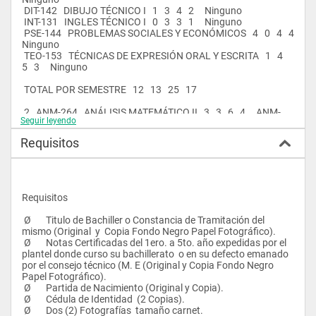
 DIT-142   DIBUJO TÉCNICO I   1   3   4   2     Ninguno
 INT-131   INGLES TÉCNICO I   0   3   3   1     Ninguno
 PSE-144   PROBLEMAS SOCIALES Y ECONÓMICOS   4   0   4   4     
Ninguno
 TEO-153   TÉCNICAS DE EXPRESIÓN ORAL Y ESCRITA   1   4   
5   3     Ninguno
 TOTAL POR SEMESTRE   12   13   25   17      
 2   ANM-264   ANÁLISIS MATEMÁTICO II   3   3   6   4     ANM-
Seguir leyendo
164
 DIT-242   DIBUJO TÉCNICO II   1   3   4   2     DIT-142
Requisitos
 HSI-232   HIGIENE Y SEGURIDAD INDUSTRIAL   2   1   3   2     
Ninguno
 INT-231   INGLES TÉCNICO II   0   3   3   1     INT-131
 MAT-222   MATERIALES   2   0   2   2     Ninguno
 PRM-232   PROCESOS DE MANUFACTURA   2   1   3   2     
Requisitos
Ninguno
 RIT-232   REDACCIÓN DE INFORMES TÉCNICOS   1   2   3   2     
 Ø       Titulo de Bachiller o Constancia de Tramitación del 
TEO-153
mismo (Original  y  Copia Fondo Negro Papel Fotográfico).
 Ø       Notas Certificadas del 1ero. a 5to. año expedidas por el 
 TOTAL POR SEMESTRE   11   13   24   15      
plantel donde curso su bachillerato  o en su defecto emanado 
por el consejo técnico (M. E (Original y Copia Fondo Negro 
 3   CAE-354   CÁLCULOS ECONÓMICOS   3   2   5   4     ANM-
Papel Fotográfico).
264
 Ø       Partida de Nacimiento (Original y Copia).
 CAP-354   CÁLCULO DE PROBABILIDADES   3   2   5   4     ANM-
 Ø       Cédula de Identidad  (2 Copias).
264
 Ø       Dos (2) Fotografías  tamaño carnet.
 IAI-354   INTRODUCCIÓN A LA ADMINISTRACIÓN 