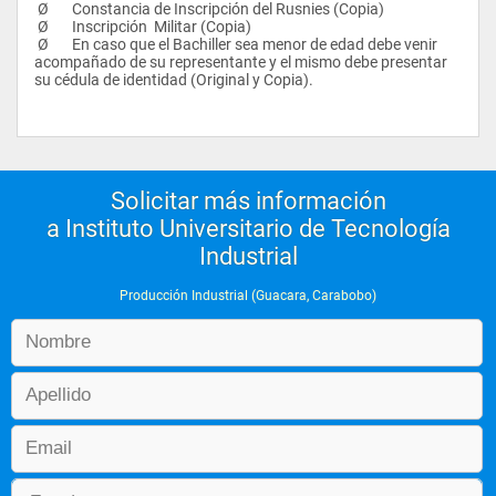
 Ø       Constancia de Inscripción del Rusnies (Copia)
INDUSTRIAL   4   1   5   4     COO-133
 Ø       Inscripción  Militar (Copia)
 PLI-354   PLANTAS INDUSTRIALES   3   2   5   4     PRM-232          
 Ø       En caso que el Bachiller sea menor de edad debe venir 
MAT-222
acompañado de su representante y el mismo debe presentar 
 TAL-344   TÓPICOS DE ADMINISTRACION LABORAL   4   0   4   
su cédula de identidad (Original y Copia).
4     Ninguno
 TOTAL POR SEMESTRE   17   7   24   20      
 4   INE-443   INFERENCIA ESTADISTICA   2   2   4   3     CAP-354
 MAM-454   MANEJO DE MATERIALES   3   2   5   4     PLI-354
 MOT-465   MOVIMIENTOS Y TIEMPOS I   4   2   6   5     PLI-354          
Solicitar más información
RIT-232
a Instituto Universitario de Tecnología
 ORP-465   ORGANIZACIÓN DE LA PRODUCCIÓN   4   2   6   5     
CAE-354          IAI-354
Industrial
 TES-433   TÉCNICAS DE SUPERVISIÓN   3   0   3   3     TAL-344
 TSC-400   TALLER DE FORMACIÓN Y DISEÑO DEL PLAN DE 
Producción Industrial (Guacara, Carabobo)
SC *   0   0   0   0     Ninguna
 TOTAL POR SEMESTRE   16   8   24   20      
 5   COC-585   CONTROL DE CALIDAD I   4   2   6   5     INE-443
 COP-554   CONTROL DE PRODUCCION   3   2   5   4     ORP-465
 INC-532   INTRODUCCIÓN A LA COMPUTACIÓN   1   2   3   2     
Ninguno
 MOT-565   MOVIMIENTOS Y TIEMPOS II   4   2   6   5     MOT-465
 TAP-522   TALLER DE PASANTÍAS   0   2   2   2     1 al 4 
Aprobado
 PSC-500   PRESTACION DEL SERVICIO COMUNITARIO ** (A)   