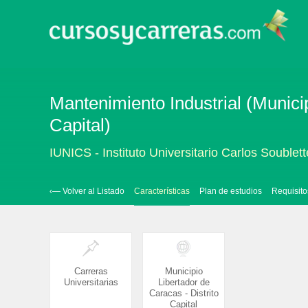
Mantenimiento Industrial (Municip
Capital)
IUNICS - Instituto Universitario Carlos Soublett
‹— Volver al Listado
Características
Plan de estudios
Requisito
Carreras
Municipio
Universitarias
Libertador de
Caracas - Distrito
Capital