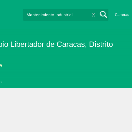
X
Carreras
io Libertador de Caracas, Distrito
e
s