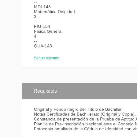
--
MDI-143
Matemática Dirigida I
3
--
FIG-154
Física General
4
--
QUA-143
Química Aplicada
3
Seguir leyendo
--
EFD-132
Educación Física y Deportes
2
--
SEGUNDO SEMESTRE
Código
Requisitos
Unidad Curricular
UC
Prelación
Original y Fondo negro del Título de Bachiller.
ITII-232
Notas Certificadas de Bachillerato (Original y Copia).
Inglés Técnico II
Constancia de presentación de la Prueba de Aptitud
2
Planilla de Pre-Inscripción Nacional ante el Consejo
ITI-132
Fotocopia ampliada de la Cédula de Identidad con vist
COII-243
Computación II