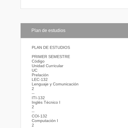
Plan de estudios
PLAN DE ESTUDIOS
PRIMER SEMESTRE
Código
Unidad Curricular
UC
Prelación
LEC-132
Lenguaje y Comunicación
2
--
ITI-132
Inglés Técnico I
2
--
COI-132
Computación I
2