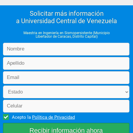
Solicitar más información
a Universidad Central de Venezuela
Maestria en Ingeniería en Sismopersistente (Municipio
Libertador de Caracas, Distrito Capital)
Acepto la
Política de Privacidad