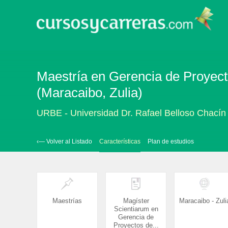
Maestría en Gerencia de Proyecto
(Maracaibo, Zulia)
URBE - Universidad Dr. Rafael Belloso Chacín
‹— Volver al Listado
Características
Plan de estudios
Maestrías
Magíster
Maracaibo - Zuli
Scientiarum en
Gerencia de
Proyectos de...