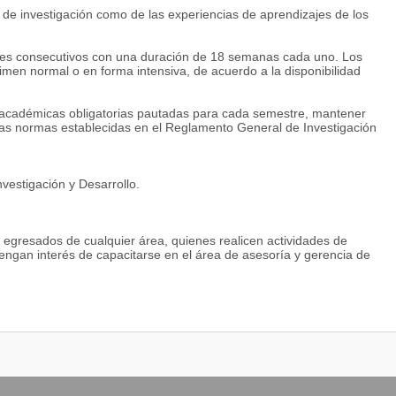
os de investigación como de las experiencias de aprendizajes de los
les consecutivos con una duración de 18 semanas cada uno. Los
men normal o en forma intensiva, de acuerdo a la disponibilidad
es académicas obligatorias pautadas para cada semestre, mantener
as normas establecidas en el Reglamento General de Investigación
vestigación y Desarrollo.
s egresados de cualquier área, quienes realicen actividades de
tengan interés de capacitarse en el área de asesoría y gerencia de
onocimiento, otorgado por una universidad reconocida.
ormal de ingreso.
a.
isa correspondiente.