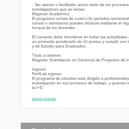
- Ser asesor o facilitador activo tanto de los proces
investigadores que se inician.
Régimen Académico
El programa consta de cuatro (4) períodos semestra
cursos o seminarios pueden dictarse mediante el régi
horaria de los docentes.
El cursante debe inscribirse en todas las actividad
un promedio ponderado de 16 puntos y cumplir con l
y de Estudio para Graduados.
Título a obtener
Magíster Scientiarum en Gerencia de Proyectos de In
Ingreso
Perfil de ingreso
El programa de estudios está dirigido a profesionale
investigación en sus procesos de trabajo; y quienes 
la I+D.
Requisitos de ingreso
- Poseer título universitario en cualquier rama del c
Seguir leyendo
- Presentar ante el Comité Académico una solicitud f
- Realizar entrevista con el Coordinador del Program
- En caso de ser extranjero, presentar pasaporte y v