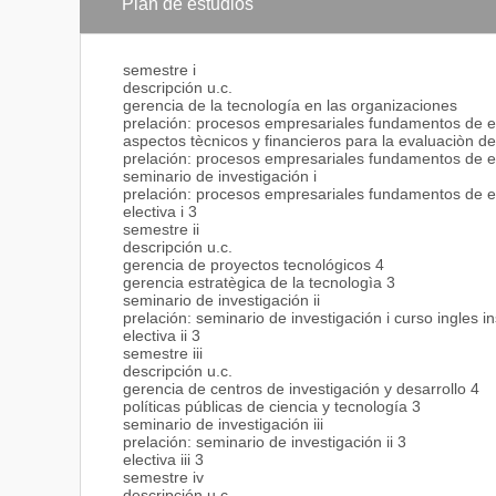
Plan de estudios
- Si el título universitario de pregrado es emitido po
debidamente legalizado, certificado ante el Ministeri
donde fue otorgado y legalizado ante la Embajada de
semestre i
descripción u.c.
Si se trata de un país que no es de habla española, el
gerencia de la tecnología en las organizaciones
país.
prelación: procesos empresariales fundamentos de es
aspectos tècnicos y financieros para la evaluaciòn d
- Cancelar matrícula correspondiente.
prelación: procesos empresariales fundamentos de es
seminario de investigación i
Recaudos
prelación: procesos empresariales fundamentos de es
- Resumen Curricular con anexos probatorios.
electiva i 3
semestre ii
- Copia fotostática de la cédula de identidad.
descripción u.c.
gerencia de proyectos tecnológicos 4
- Original del título en fondo negro certificado.
gerencia estratègica de la tecnologìa 3
seminario de investigación ii
- Notas certificadas de pregrado.
prelación: seminario de investigación i curso ingles i
electiva ii 3
- Dos fotografías de frente tamaño carné.ç
semestre iii
descripción u.c.
gerencia de centros de investigación y desarrollo 4
políticas públicas de ciencia y tecnología 3
seminario de investigación iii
prelación: seminario de investigación ii 3
electiva iii 3
semestre iv
descripción u.c.