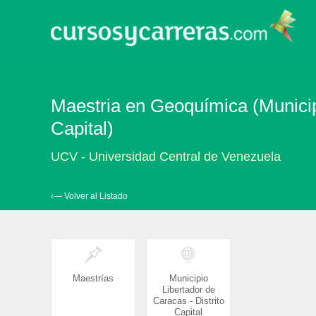
Maestria en Geoquímica (Municipi
Capital)
UCV - Universidad Central de Venezuela
‹— Volver al Listado
Maestrías
Municipio
Libertador de
Caracas - Distrito
Capital