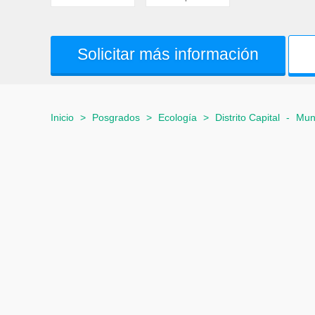
Solicitar más información
Inicio
>
Posgrados
>
Ecología
>
Distrito Capital
-
Muni