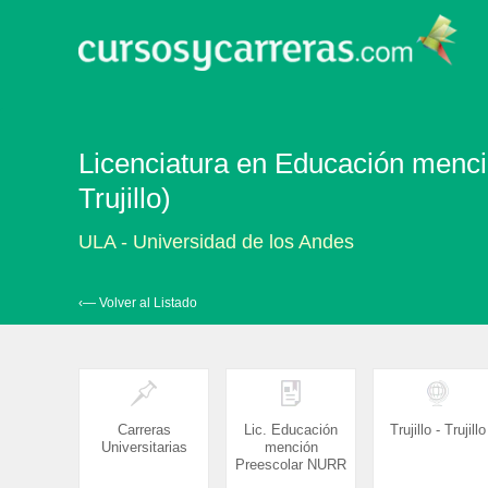
Licenciatura en Educación menci
Trujillo)
ULA - Universidad de los Andes
‹— Volver al Listado
Carreras
Lic. Educación
Trujillo - Trujillo
Universitarias
mención
Preescolar NURR