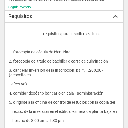
Seguir leyendo
HABILIDADES Y DESTREZAS
Requisitos
Investigador social, reflexivo, crítico y analítico. Capacidad de 
orientar la opinión pública. Analista de temas. Interpretar el 
hecho comunicacional. Habilidad para manejar diferentes 
fuentes y organizar la información.
					requisitos para inscribirse al cies
ACTITUDES
Disciplinado, observador, analítico, juicioso, comunicador, 
1. fotocopia de cédula de identidad 
integrador, reflexivo, critico, creativo.
2. fotocopia del titulo de bachiller o carta de culminación
VALORES
3. cancelar inversion de la inscripción: bs. f. 1.200,00 - 
Ética, patriotismo, estética, honradez, veracidad, honestidad, 
(depósito en    
solidaridad, responsabilidad, autenticidad, tolerancia, 
veracidad, solidaridad, responsabilidad, autenticidad.				
   efectivo)
4. cambiar depósito bancario en caja - administración
5. dirigirse a la oficina de control de estudios con la copia del  
    recibo de la inversión en el edificio esmeralda planta baja en 
    horario de 8:00 am a 5:30 pm