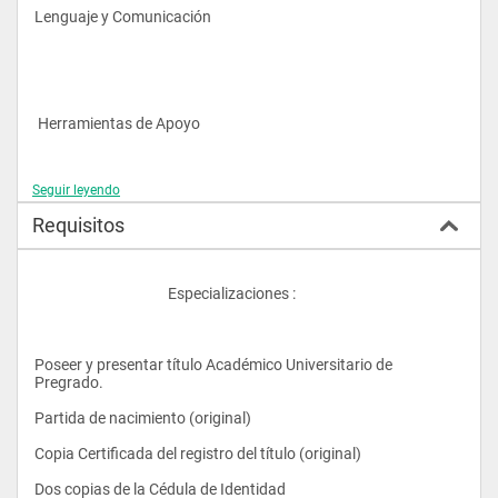
industriales.
Lenguaje y Comunicación
El análisis, diseño e implementación de sistemas de 
automatización de producción.
El manejo de recursos de información en una formación 
integral, eficiente y efectiva, en su función de soporte principal 
 Herramientas de Apoyo
de los procesos de tomas de decisiones.
Demostrar en el ejercicio profesional los conocimientos, 
habilidades, destrezas y actividades requeridas para 
Seguir leyendo
desempeñarse efectivamente como Ingeniero.
Requisitos
Integrar equipos interdisciplinarios, presentado el soporte de 
sistemas, su aplicabilidad y soluciones mecanizadas.
					Especializaciones :
Poseer y presentar título Académico Universitario de 
Ingles II
Pregrado.
Partida de nacimiento (original)
Copia Certificada del registro del título (original)
Física II
Dos copias de la Cédula de Identidad