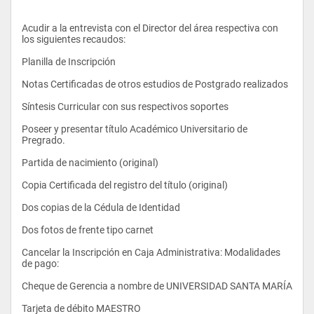
Capacidad de expresarse oralmente y por escrito.
- Programación I
Capacidad de autoaprendizaje.
Acudir a la entrevista con el Director del área respectiva con 
los siguientes recaudos:
Capacidad organizativa.
Planilla de Inscripción
Habilidad numérica.
Notas Certificadas de otros estudios de Postgrado realizados
Capacidad de análisis y síntesis.
Síntesis Curricular con sus respectivos soportes
Capacidad de evaluación.
Poseer y presentar título Académico Universitario de 
Capacidad para razonamiento abstracto.
Pregrado.
Capacidad de presentar ideas a partir de juicio propio, 
Partida de nacimiento (original)
objetividad de criterio y precisión de las observaciones.
Copia Certificada del registro del título (original)
-Probabilidades y Estadísticas
Creatividad: capacidad de generar nuevas ideas.
Dos copias de la Cédula de Identidad
Valores y Actividades
Dos fotos de frente tipo carnet
Cancelar la Inscripción en Caja Administrativa: Modalidades 
-Teoría de Sistemas
Socialmente responsable, ético y democrático.
de pago:
Capacidad de liderazgo.
Cheque de Gerencia a nombre de UNIVERSIDAD SANTA MARÍA
Puntualidad, disciplina e iniciativa en el trabajo.
Tarjeta de débito MAESTRO