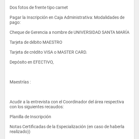
Perfil Ocupacional
Dos fotos de frente tipo carnet
Pagar la Inscripción en Caja Administrativa: Modalidades de 
pago:
Matemáticas II
El Ingeniero en Sistemas está capacitado para desempeñarse 
Cheque de Gerencia a nombre de UNIVERSIDAD SANTA MARÍA
en el medio industrial, empresarial u oficial y en todas las áreas 
de aplicación de esta especialidad, razón por la cual también 
Tarjeta de débito MAESTRO
debe estar en capacidad de:
Tarjeta de crédito VISA o MASTER CARD.
Matemáticas Discretas
Depósito en EFECTIVO, 
Organizar con base en principio administrativo, la unidad, 
departamento o servicio.
Aplicar técnicas organización y métodos de trabajo para 
Maestrías :
Contabilidad
cumplir funciones administrativos o de manufactura y control.
Organizar, administrar y manejar información.
Acudir a la entrevista con el Coordinador del área respectiva 
Aplicar criterios de racionalidad y orientar la Gerencia sobre 
con los siguientes recaudos:
las alternativas posibles y óptimas para la solución de un 
problema planteado.
Planilla de Inscripción
Seleccionar equipos y maquinarias de sistemas 
Notas Certificadas de la Especialización (en caso de haberla 
computarizados de acuerdo con sus potencialidades y 
realizado))
limitaciones.