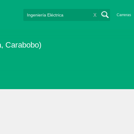
X
Carreras
a, Carabobo)