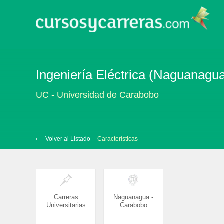
Ingeniería Eléctrica (Naguanagu
UC - Universidad de Carabobo
‹— Volver al Listado
Características
Carreras
Naguanagua -
Universitarias
Carabobo