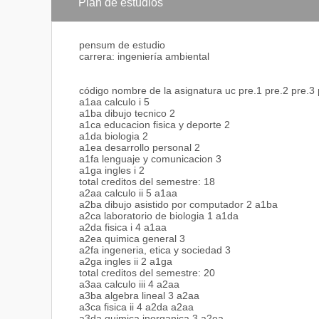
adscritos a las Alcaldías, Municipios y empresas par
Plan de estudios
5. Gerente de los aspectos ambientales en las industr
metalúrgicas, cementeras, hidráulicas, de la construcc
6. Director General Sectorial de Malariología y Sanea
pensum de estudio
otros Ministerios e Institutos Autónomos.
carrera: ingeniería ambiental
7. Gerente de las empresas hidrológicas
código nombre de la asignatura uc pre.1 pre.2 pre.3 
a1aa calculo i 5
a1ba dibujo tecnico 2
a1ca educacion fisica y deporte 2
a1da biologia 2
a1ea desarrollo personal 2
a1fa lenguaje y comunicacion 3
a1ga ingles i 2
total creditos del semestre: 18
a2aa calculo ii 5 a1aa
a2ba dibujo asistido por computador 2 a1ba
a2ca laboratorio de biologia 1 a1da
a2da fisica i 4 a1aa
a2ea quimica general 3
a2fa ingeneria, etica y sociedad 3
a2ga ingles ii 2 a1ga
total creditos del semestre: 20
a3aa calculo iii 4 a2aa
a3ba algebra lineal 3 a2aa
a3ca fisica ii 4 a2da a2aa
a3da quimica inorganica 3 a2ea