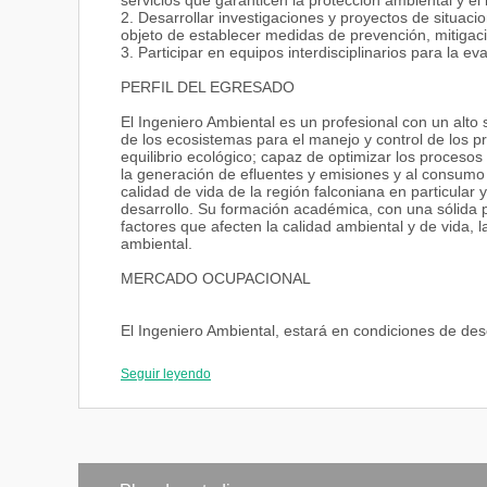
servicios que garanticen la protección ambiental y e
2. Desarrollar investigaciones y proyectos de situaci
objeto de establecer medidas de prevención, mitigaci
3. Participar en equipos interdisciplinarios para la e
PERFIL DEL EGRESADO
El Ingeniero Ambiental es un profesional con un alto s
de los ecosistemas para el manejo y control de los p
equilibrio ecológico; capaz de optimizar los proceso
la generación de efluentes y emisiones y al consumo d
calidad de vida de la región falconiana en particular 
desarrollo. Su formación académica, con una sólida pre
factores que afecten la calidad ambiental y de vida, 
ambiental.
MERCADO OCUPACIONAL
El Ingeniero Ambiental, estará en condiciones de d
1. Coordinador de programas de investigación, docen
Seguir leyendo
Superior, del sector público y privado
2. Consultor y asesor de empresas en materia ambien
público y privado
3. Coordinador o director de programas de vigilancia 
Naturales
4. Coordinador o Director de Programas de servicios 