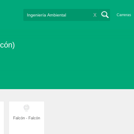
X
Carreras
lcón)
Falcón - Falcón