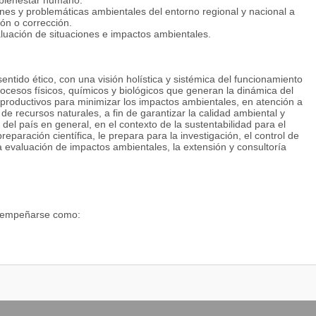
l bienestar humano.
ones y problemáticas ambientales del entorno regional y nacional a
ón o corrección.
valuación de situaciones e impactos ambientales.
entido ético, con una visión holística y sistémica del funcionamiento
rocesos físicos, químicos y biológicos que generan la dinámica del
s productivos para minimizar los impactos ambientales, en atención a
e recursos naturales, a fin de garantizar la calidad ambiental y
y del país en general, en el contexto de la sustentabilidad para el
paración científica, le prepara para la investigación, el control de
la evaluación de impactos ambientales, la extensión y consultoría
esempeñarse como:
cia y extensión ambiental en las instituciones de Educación
tal, evaluación de impactos y auditorias ambientales para el sector
y control ambiental del Ministerio del Ambiente y de los Recursos
para la recolección y manejo de desechos, y de gestión hídrica