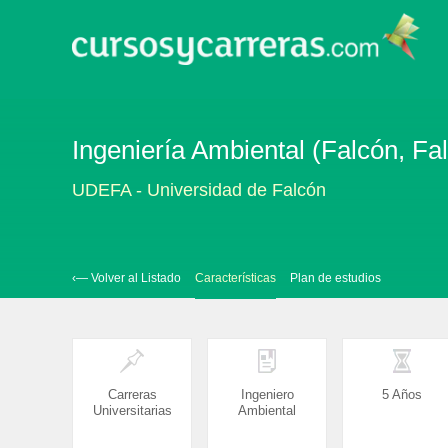
Ingeniería Ambiental (Falcón, Fa
UDEFA - Universidad de Falcón
‹— Volver al Listado
Características
Plan de estudios
Carreras
Ingeniero
5 Años
Universitarias
Ambiental