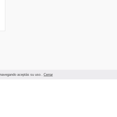
as navegando aceptás su uso..
Cerrar
Términos legales y Condiciones de Uso